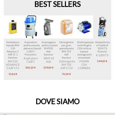
BEST SELLERS
Anticalcare
Aspiratore
Aspiragocce
Detergente
Elettropompe
Idropulitrice
liquido RM
professionale
professionale
per gres
centrifughe
a freddo K
110
polvere/liquidi
WVP10
porcellanato
CEA trifase
1050 TS
Advance 1
C62F1
Adv
RM 753
Lowara
Kranzle
ASF LT 1
Fiorentini
Karcher
ASF
monogiranti
K 1050 TS
Karcher
Karcher
orizzontali
Aspiratore
WVP 10
549,00 €
RM 110
Detergente
POMPA
C62F1
Adv
ADVANCE
RM 753
CEA
500,20 €
259,00 €
1 ASF LT.1
ASF LT.10
LOWARA
15,86 €
91,00 €
DOVE SIAMO