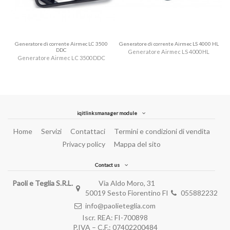
Generatore di corrente Airmec LC 3500
Generatore di corrente Airmec LS 4000 HL
DDC
Generatore Airmec LS 4000 HL
Generatore Airmec LC 3500 DDC
iqitlinksmanager module
Home
Servizi
Contattaci
Termini e condizioni di vendita
Privacy policy
Mappa del sito
Contact us
Paoli e Teglia S.R.L.
Via Aldo Moro, 31
50019 Sesto Fiorentino FI
055882232
info@paolieteglia.com
Iscr. REA: FI-700898
P.IVA – C.F.:
07402200484