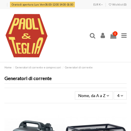
Orario di apertura: Lun. Ven 08:00-12:00 14:00-18:00
EUR €
Wishlist (
0
)
0
Home
Generatori di corrente e compressori
Generatori di corrente
Generatori di corrente
Nome, da A a Z
4