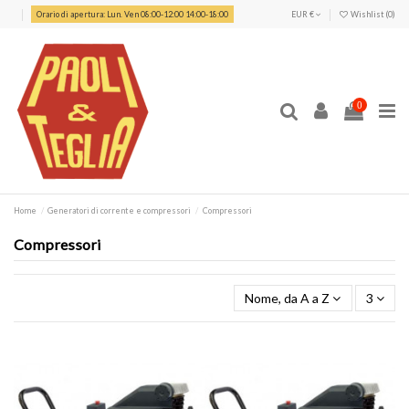
Orario di apertura: Lun. Ven 08:00-12:00 14:00-18:00
EUR €
Wishlist (
0
)
0
Home
Generatori di corrente e compressori
Compressori
Compressori
Nome, da A a Z
3