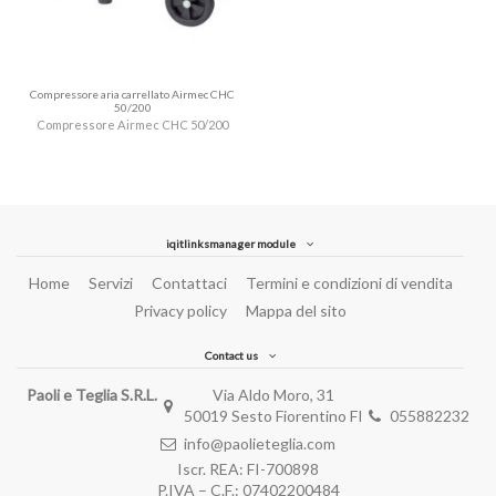
Compressore aria carrellato Airmec CHC
50/200
Compressore Airmec CHC 50/200
iqitlinksmanager module
Home
Servizi
Contattaci
Termini e condizioni di vendita
Privacy policy
Mappa del sito
Contact us
Paoli e Teglia S.R.L.
Via Aldo Moro, 31
50019 Sesto Fiorentino FI
055882232
info@paolieteglia.com
Iscr. REA: FI-700898
P.IVA – C.F.:
07402200484